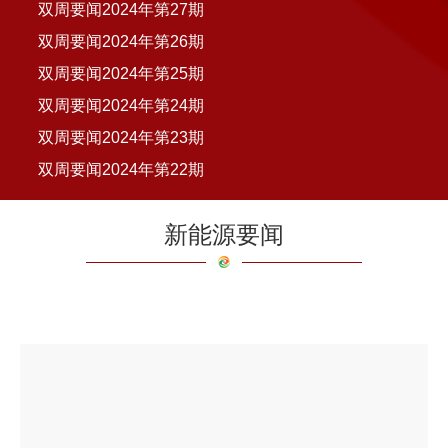
双周要闻2024年第27期
双周要闻2024年第26期
双周要闻2024年第25期
双周要闻2024年第24期
双周要闻2024年第23期
双周要闻2024年第22期
新能源要闻