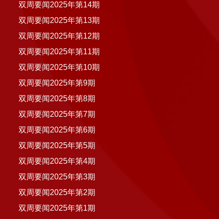
双周要闻2025年第14期
双周要闻2025年第13期
双周要闻2025年第12期
双周要闻2025年第11期
双周要闻2025年第10期
双周要闻2025年第9期
双周要闻2025年第8期
双周要闻2025年第7期
双周要闻2025年第6期
双周要闻2025年第5期
双周要闻2025年第4期
双周要闻2025年第3期
双周要闻2025年第2期
双周要闻2025年第1期