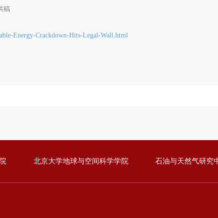
供稿
wable-Energy-Crackdown-Hits-Legal-Wall.html
院
北京大学地球与空间科学学院
石油与天然气研究