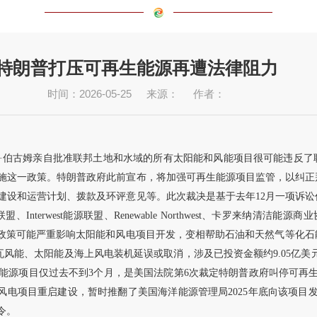
特朗普打压可再生能源再遭法律阻力
时间：2026-05-25
来源：
作者：
·伯古姆亲自批准联邦土地和水域的所有太阳能和风能项目很可能违反了
施这一政策。特朗普政府此前宣布，将加强可再生能源项目监管，以纠正
建设和运营计划、拨款及环评意见等。此次裁决是基于去年12月一项诉
nterwest能源联盟、Renewable Northwest、卡罗来纳清洁能源商业
关政策可能严重影响太阳能和风电项目开发，变相帮助石油和天然气等化
瓦风能、太阳能及海上风电装机延误或取消，涉及已投资金额约9.05亿美元
能源项目仅过去不到3个月，是美国法院第6次裁定特朗普政府叫停可再
ind海上风电项目重启建设，暂时推翻了美国海洋能源管理局2025年底向该
令。