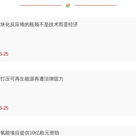
模块化反应堆的瓶颈不是技术而是经济
5-25
普打压可再生能源再遭法律阻力
5-25
氢能项目提供10亿欧元资助