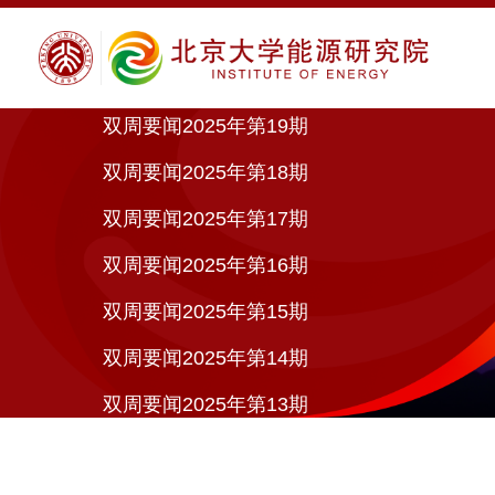
双周要闻2025年第21期
双周要闻2025年第20期
双周要闻2025年第19期
双周要闻2025年第18期
双周要闻2025年第17期
双周要闻2025年第16期
双周要闻2025年第15期
双周要闻2025年第14期
双周要闻2025年第13期
双周要闻2025年第12期