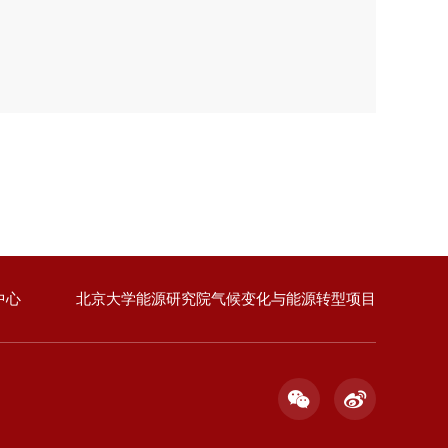
中心
北京大学能源研究院气候变化与能源转型项目