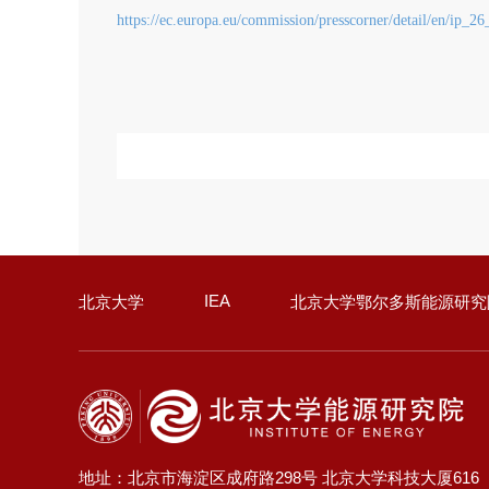
双周要闻2024年第27期
https://ec.europa.eu/commission/presscorner/detail/en/ip_2
双周要闻2024年第26期
双周要闻2024年第25期
双周要闻2024年第24期
双周要闻2024年第23期
双周要闻2024年第22期
IEA
北京大学
北京大学鄂尔多斯能源研究
地址：北京市海淀区成府路298号 北京大学科技大厦616