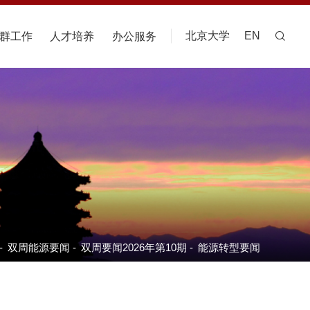
北京大学
EN
群工作
人才培养
办公服务
-
双周能源要闻
-
双周要闻2026年第10期
-
能源转型要闻