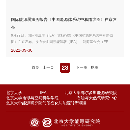
国际能源署旗舰报告《中国能源体系碳中和路线图》在京发
布
9月29日，国际能源署（IEA）旗舰报告《中国能源体系碳中和路线
图》在京发布。发布会由国际能源署（IEA）、能源基金会（EF
CHINA）、北京大学能源研究院（IEPKU）联合主办，中国能源报
2021-09-30
（CEN）支持，会议邀请了国际能源署、国家相关部委、部分国家驻
华使馆、中外能源企业、专家、媒体等以线上线下相结合的方式参加，
28
100余人莅临现场，超过65万人线上实时观看。
首页
上一页
下一页
尾页
北京大学
IEA
北京大学鄂尔多斯能源研究院
北京大学地球与空间科学学院
石油与天然气研究中心
北京大学能源研究院气候变化与能源转型项目