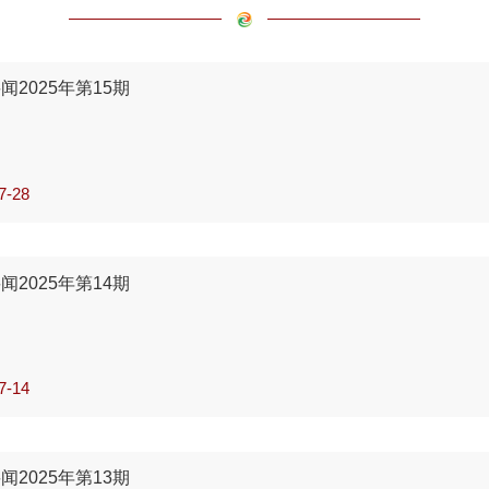
闻2025年第15期
7-28
转型要闻】
烷正成为推动能源转的重要力量
闻2025年第14期
部分碳配额拍卖收入投资清洁能源项目
炭产消量均创新低
7-14
要闻】
转型要闻】
气行业排放标准制定工作已暂停
出温室气体减排新目标
闻2025年第13期