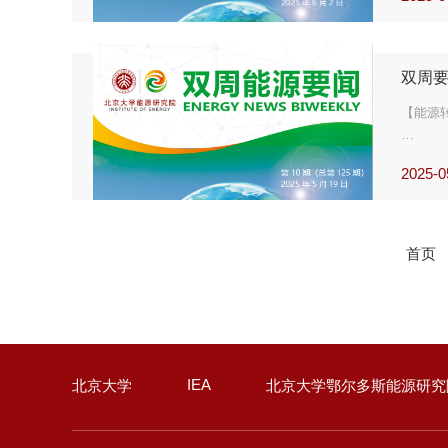
IEA
2025
【新能
可持续
双周要
美国公
【油气
【能源
新型膜
美国化
2025-0
新型碳
全球能
首页
【油气
壳牌基
关税对
IEA
北京大学
北京大学鄂尔多斯能源研究
今年后