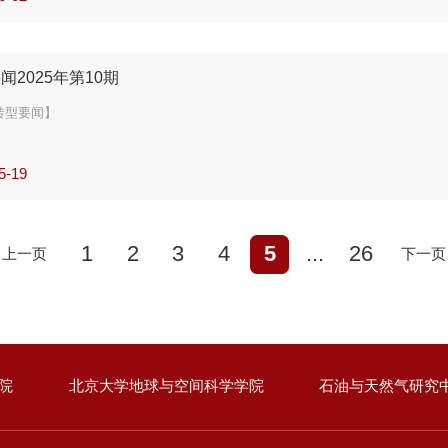
重申全球石油需求达峰观点
年清洁能源投资将创新高
源要闻】
航空燃料成为主流的挑战很大
闻2025年第10期
用事业级电池储能规模猛增
要闻】
转型要闻】
分离技术可大幅减少原油加工能耗
石燃料发电占比首次低于50%
5-19
捕集系统可大幅降低船舶碳排放
源相关甲烷排放被严重低估
1
2
3
4
5
...
26
上一页
下一页
要闻】
于润滑油的冷却技术获英特尔认证
美页岩油的压力仍可控
院
北京大学地球与空间科学学院
石油与天然气研究
三季度石油需求增长将显著放缓