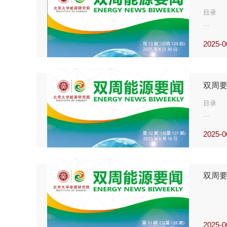
安哥拉
新技术
目录
市场低
碳抵消
2025-0
【新能
《世界能
【能源
超级电
【油气
埃尼出
双周要
沙电池
欧佩克
欧盟通
目录
今明两
核能正
2025-0
美国油
【油气
【能源
【新能
LNG供
欧盟宣
双周要
绿氢仍
大型银
全球关
石油巨
氢依然
2025-0