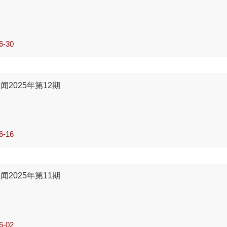
首获大型天然气发现
或可帮助航运业大幅减少碳排放
估了俄罗斯天然气供应中断风险
和CCUS市场或保持高速发展
6-30
源要闻】
源统计2025》要点
转型要闻】
容储能或有重大突破
要闻】
售可再生能源业务股份
闻2025年第12期
或有助于解决清洁能源储能问题
依然看好长期石油需求
过《清洁工业协议》国家援助框架
年石油供应增长将超过需求增长
迎来复兴窗口期
6-16
气证实储量下降
要闻】
转型要闻】
源要闻】
应链可减少60%温室气体排放
布可再生能源拍卖中的非价格标准规则
闻2025年第11期
需大量基础设施投资
行再次增加对化石燃料行业资金支持
键矿产需求飙升但价格下跌
头并未因需求峰值焦虑
面临“先有鸡还是先有蛋”的困境
6-02