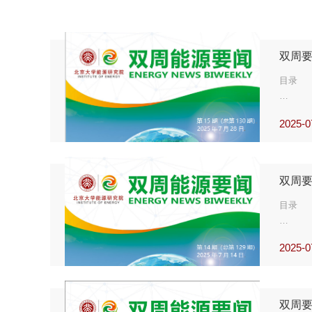
双周要
目录
2025-0
【能源
生物甲
双周要
欧盟将
目录
欧盟煤
2025-0
【油气
【能源
全球油
欧盟提
双周要